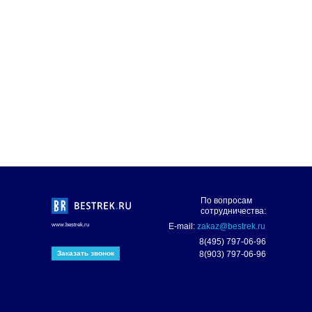
рамы.Тканевый баннер с полноцветной
сублимационной печатью плотно облегает алюминиевую
раму, и предает конструкции
стенда устойчивость.
В комплект входит:
- Алюминиевая конструкция
- Ткань с односторонней печатью
- МДФ основа
- Акриловая полка
- Сумка для хранения и транспортировки
По вопросам
сотрудничества:
www.bestrek.ru
E-mail:
zakaz@bestrek.ru
8(495) 797-06-96
8(903) 797-06-96
Заказать звонок