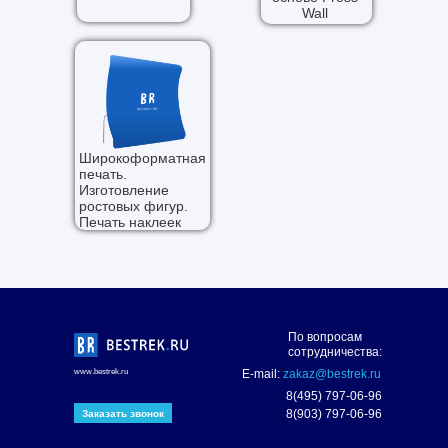
Wall
Широкоформатная
печать.
Изготовление
ростовых фигур.
Печать наклеек
По вопросам
сотрудничества:
www.bestrek.ru
E-mail:
zakaz@bestrek.ru
8(495) 797-06-96
8(903) 797-06-96
Заказать звонок